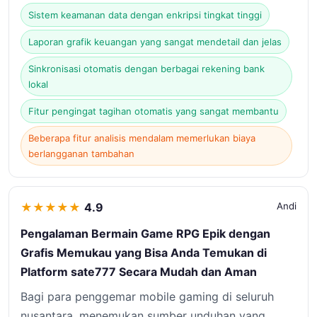
Sistem keamanan data dengan enkripsi tingkat tinggi
Laporan grafik keuangan yang sangat mendetail dan jelas
Sinkronisasi otomatis dengan berbagai rekening bank
lokal
Fitur pengingat tagihan otomatis yang sangat membantu
Beberapa fitur analisis mendalam memerlukan biaya
berlangganan tambahan
★
★
★
★
★
4.9
Andi
Pengalaman Bermain Game RPG Epik dengan
Grafis Memukau yang Bisa Anda Temukan di
Platform sate777 Secara Mudah dan Aman
Bagi para penggemar mobile gaming di seluruh
nusantara, menemukan sumber unduhan yang