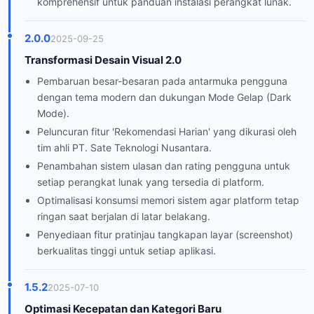
komprehensif untuk panduan instalasi perangkat lunak.
2.0.0
2025-09-25
Transformasi Desain Visual 2.0
Pembaruan besar-besaran pada antarmuka pengguna
dengan tema modern dan dukungan Mode Gelap (Dark
Mode).
Peluncuran fitur 'Rekomendasi Harian' yang dikurasi oleh
tim ahli PT. Sate Teknologi Nusantara.
Penambahan sistem ulasan dan rating pengguna untuk
setiap perangkat lunak yang tersedia di platform.
Optimalisasi konsumsi memori sistem agar platform tetap
ringan saat berjalan di latar belakang.
Penyediaan fitur pratinjau tangkapan layar (screenshot)
berkualitas tinggi untuk setiap aplikasi.
1.5.2
2025-07-10
Optimasi Kecepatan dan Kategori Baru