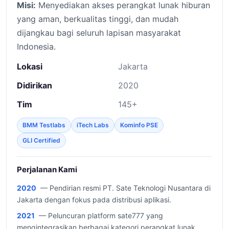
Misi:
Menyediakan akses perangkat lunak hiburan
yang aman, berkualitas tinggi, dan mudah
dijangkau bagi seluruh lapisan masyarakat
Indonesia.
Lokasi
Jakarta
Didirikan
2020
Tim
145+
BMM Testlabs
iTech Labs
Kominfo PSE
GLI Certified
Perjalanan Kami
2020
— Pendirian resmi PT. Sate Teknologi Nusantara di
Jakarta dengan fokus pada distribusi aplikasi.
2021
— Peluncuran platform sate777 yang
mengintegrasikan berbagai kategori perangkat lunak