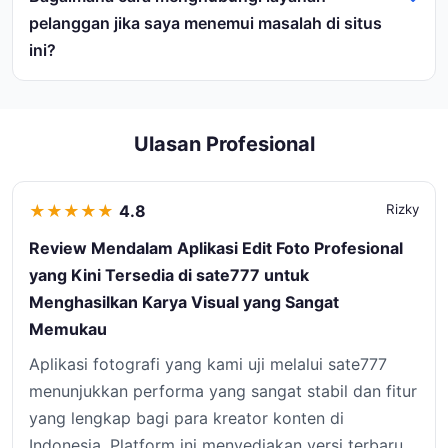
pelanggan jika saya menemui masalah di situs
ini?
Ulasan Profesional
★
★
★
★
★
4.8
Rizky
Review Mendalam Aplikasi Edit Foto Profesional
yang Kini Tersedia di sate777 untuk
Menghasilkan Karya Visual yang Sangat
Memukau
Aplikasi fotografi yang kami uji melalui sate777
menunjukkan performa yang sangat stabil dan fitur
yang lengkap bagi para kreator konten di
Indonesia. Platform ini menyediakan versi terbaru