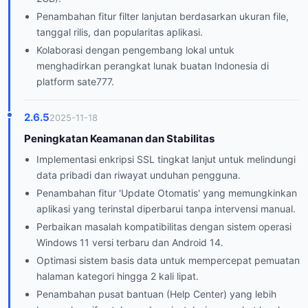
Penambahan fitur filter lanjutan berdasarkan ukuran file,
tanggal rilis, dan popularitas aplikasi.
Kolaborasi dengan pengembang lokal untuk
menghadirkan perangkat lunak buatan Indonesia di
platform sate777.
2.6.5
2025-11-18
Peningkatan Keamanan dan Stabilitas
Implementasi enkripsi SSL tingkat lanjut untuk melindungi
data pribadi dan riwayat unduhan pengguna.
Penambahan fitur 'Update Otomatis' yang memungkinkan
aplikasi yang terinstal diperbarui tanpa intervensi manual.
Perbaikan masalah kompatibilitas dengan sistem operasi
Windows 11 versi terbaru dan Android 14.
Optimasi sistem basis data untuk mempercepat pemuatan
halaman kategori hingga 2 kali lipat.
Penambahan pusat bantuan (Help Center) yang lebih