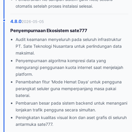
otomatis setelah proses instalasi selesai.
4.8.0
2026-05-05
Penyempurnaan Ekosistem sate777
Audit keamanan menyeluruh pada seluruh infrastruktur
PT. Sate Teknologi Nusantara untuk perlindungan data
maksimal.
Penyempurnaan algoritma kompresi data yang
mengurangi penggunaan kuota internet saat menjelajah
platform.
Penambahan fitur 'Mode Hemat Daya' untuk pengguna
perangkat seluler guna memperpanjang masa pakai
baterai.
Pembaruan besar pada sistem backend untuk menangani
lonjakan trafik pengguna secara simultan.
Peningkatan kualitas visual ikon dan aset grafis di seluruh
antarmuka sate777.