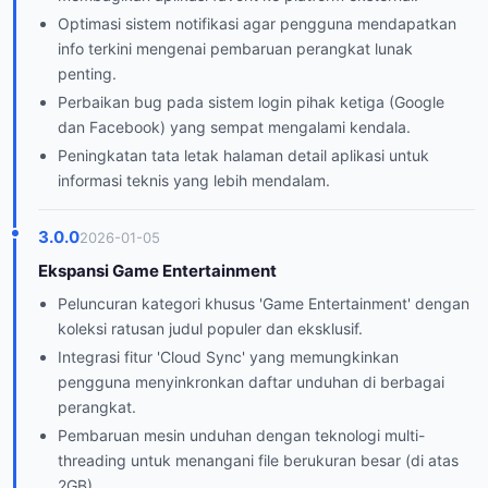
Optimasi sistem notifikasi agar pengguna mendapatkan
info terkini mengenai pembaruan perangkat lunak
penting.
Perbaikan bug pada sistem login pihak ketiga (Google
dan Facebook) yang sempat mengalami kendala.
Peningkatan tata letak halaman detail aplikasi untuk
informasi teknis yang lebih mendalam.
3.0.0
2026-01-05
Ekspansi Game Entertainment
Peluncuran kategori khusus 'Game Entertainment' dengan
koleksi ratusan judul populer dan eksklusif.
Integrasi fitur 'Cloud Sync' yang memungkinkan
pengguna menyinkronkan daftar unduhan di berbagai
perangkat.
Pembaruan mesin unduhan dengan teknologi multi-
threading untuk menangani file berukuran besar (di atas
2GB).