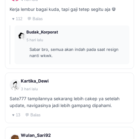
Kerja lembur bagai kuda, tapi gaji tetep segitu aja 💀
♥ 112
💬 Balas
Budak_Korporat
5 hari lalu
Sabar bro, semua akan indah pada saat resign
nanti wkwk.
Kartika_Dewi
3 hari lalu
Sate777 tampilannya sekarang lebih cakep ya setelah
update, navigasinya jadi lebih gampang dipahami.
♥ 13
💬 Balas
Wulan_Sari92