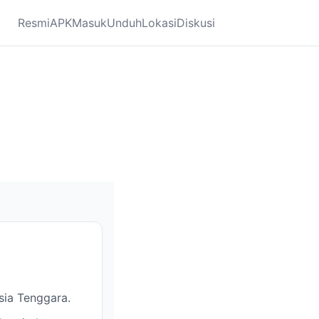
Resmi
APK
Masuk
Unduh
Lokasi
Diskusi
Asia Tenggara.