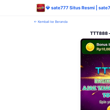
💎 sate777 Situs Resmi | sat
← Kembali ke Beranda
TTT888 –