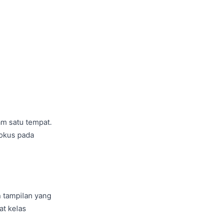
am satu tempat.
fokus pada
 tampilan yang
at kelas