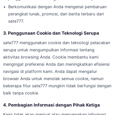
Berkomunikasi dengan Anda mengenai pembaruan
perangkat lunak, promosi, dan berita terbaru dari
sate777.
3. Penggunaan Cookie dan Teknologi Serupa
sate777 menggunakan cookie dan teknologi pelacakan
serupa untuk mengumpulkan informasi tentang
aktivitas browsing Anda. Cookie membantu kami
mengingat preferensi Anda dan meningkatkan efisiensi
navigasi di platform kami. Anda dapat mengatur
browser Anda untuk menolak semua cookie, namun
beberapa fitur sate777 mungkin tidak berfungsi dengan
baik tanpa cookie.
4. Pembagian Informasi dengan Pihak Ketiga
Kami tidak akan menjual atau menyewakan informasi