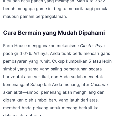
lucu dan hasil panen yang melimpah. Mari kita 333v
bedah mengapa game ini begitu menarik bagi pemula
maupun pemain berpengalaman.
Cara Bermain yang Mudah Dipahami
Farm House menggunakan mekanisme
Cluster Pays
pada grid 6×6. Artinya, Anda tidak perlu mencari garis
pembayaran yang rumit. Cukup kumpulkan 5 atau lebih
simbol yang sama yang saling bersentuhan secara
horizontal atau vertikal, dan Anda sudah mencetak
kemenangan! Setiap kali Anda menang, fitur
Cascade
akan aktif—simbol pemenang akan menghilang dan
digantikan oleh simbol baru yang jatuh dari atas,
memberi Anda peluang untuk menang berkali-kali
dalam satu putaran.