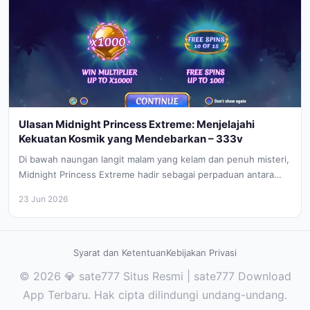
Ulasan Midnight Princess Extreme: Menjelajahi
Kekuatan Kosmik yang Mendebarkan – 333v
Di bawah naungan langit malam yang kelam dan penuh misteri,
Midnight Princess Extreme hadir sebagai perpaduan antara
keindahan kosmik dan...
23 Jun 2026
Syarat dan Ketentuan
Kebijakan Privasi
© 2026 💎 sate777 Situs Resmi | sate777 Download
App Terbaru. Hak cipta dilindungi undang-undang.