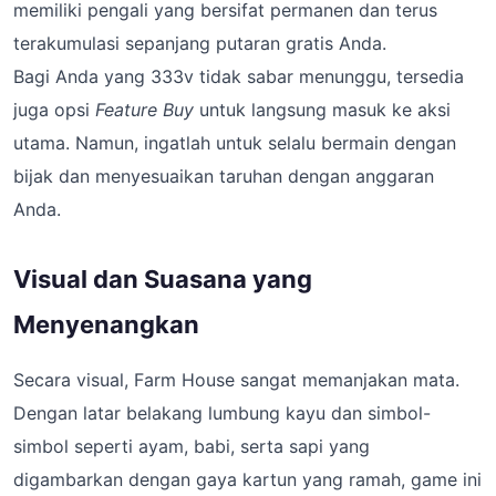
memiliki pengali yang bersifat permanen dan terus
terakumulasi sepanjang putaran gratis Anda.
Bagi Anda yang 333v tidak sabar menunggu, tersedia
juga opsi
Feature Buy
untuk langsung masuk ke aksi
utama. Namun, ingatlah untuk selalu bermain dengan
bijak dan menyesuaikan taruhan dengan anggaran
Anda.
Visual dan Suasana yang
Menyenangkan
Secara visual, Farm House sangat memanjakan mata.
Dengan latar belakang lumbung kayu dan simbol-
simbol seperti ayam, babi, serta sapi yang
digambarkan dengan gaya kartun yang ramah, game ini