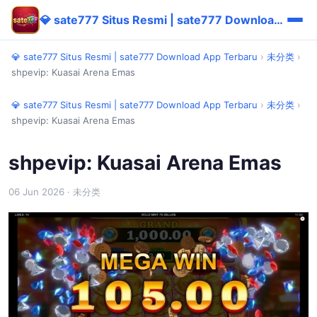
💎 sate777 Situs Resmi | sate777 Download App Terbaru
💎 sate777 Situs Resmi | sate777 Download App Terbaru
›
未分类
›
shpevip: Kuasai Arena Emas
💎 sate777 Situs Resmi | sate777 Download App Terbaru
›
未分类
›
shpevip: Kuasai Arena Emas
shpevip: Kuasai Arena Emas
06 Jun 2026
· 未分类