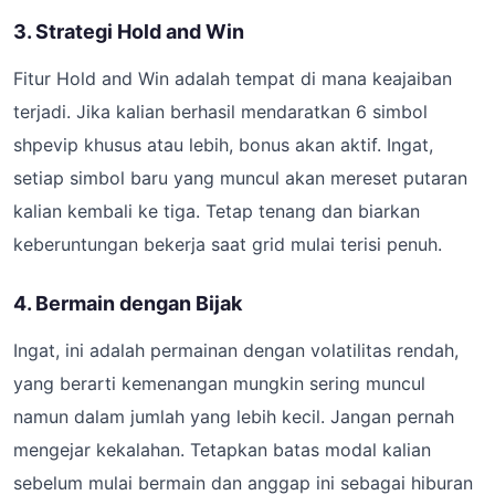
3. Strategi Hold and Win
Fitur Hold and Win adalah tempat di mana keajaiban
terjadi. Jika kalian berhasil mendaratkan 6 simbol
shpevip khusus atau lebih, bonus akan aktif. Ingat,
setiap simbol baru yang muncul akan mereset putaran
kalian kembali ke tiga. Tetap tenang dan biarkan
keberuntungan bekerja saat grid mulai terisi penuh.
4. Bermain dengan Bijak
Ingat, ini adalah permainan dengan volatilitas rendah,
yang berarti kemenangan mungkin sering muncul
namun dalam jumlah yang lebih kecil. Jangan pernah
mengejar kekalahan. Tetapkan batas modal kalian
sebelum mulai bermain dan anggap ini sebagai hiburan