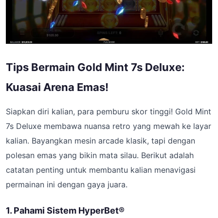
Tips Bermain Gold Mint 7s Deluxe:
Kuasai Arena Emas!
Siapkan diri kalian, para pemburu skor tinggi! Gold Mint
7s Deluxe membawa nuansa retro yang mewah ke layar
kalian. Bayangkan mesin arcade klasik, tapi dengan
polesan emas yang bikin mata silau. Berikut adalah
catatan penting untuk membantu kalian menavigasi
permainan ini dengan gaya juara.
1. Pahami Sistem HyperBet®