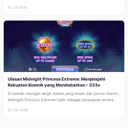
Gameburger...
02 Jul 2026
Ulasan Midnight Princess Extreme: Menjelajahi
Kekuatan Kosmik yang Mendebarkan – 333v
Di bawah naungan langit malam yang kelam dan penuh misteri,
Midnight Princess Extreme hadir sebagai perpaduan antara
keindahan kosmik dan...
23 Jun 2026