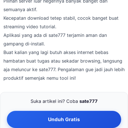
Pilihan server luar negerinya banyak banget dan
semuanya aktif.
Kecepatan download tetep stabil, cocok banget buat
streaming video tutorial.
Aplikasi yang ada di sate777 terjamin aman dan
gampang di-install.
Buat kalian yang lagi butuh akses internet bebas
hambatan buat tugas atau sekadar browsing, langsung
aja meluncur ke sate777. Pengalaman gue jadi jauh lebih
produktif semenjak nemu tool ini!
Suka artikel ini? Coba
sate777
Unduh Gratis