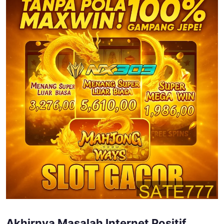
Akhirnya Masalah Internet Positif