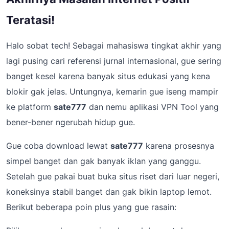
Teratasi!
Halo sobat tech! Sebagai mahasiswa tingkat akhir yang
lagi pusing cari referensi jurnal internasional, gue sering
banget kesel karena banyak situs edukasi yang kena
blokir gak jelas. Untungnya, kemarin gue iseng mampir
ke platform
sate777
dan nemu aplikasi VPN Tool yang
bener-bener ngerubah hidup gue.
Gue coba download lewat
sate777
karena prosesnya
simpel banget dan gak banyak iklan yang ganggu.
Setelah gue pakai buat buka situs riset dari luar negeri,
koneksinya stabil banget dan gak bikin laptop lemot.
Berikut beberapa poin plus yang gue rasain: