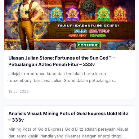
Ulasan Julian Stone: Fortunes of the Sun God™ –
Petualangan Aztec Penuh Fitur – 333v
Jelajahi reruntuhan kuno dan temukan harta karun
tersembunyi bersama Julian Stone dalam petualangan
Mesoamerika yang memukau. Infinity Dragon Studios
18 Jul 2026
menghadirkan...
Analisis Visual: Mining Pots of Gold Express Gold Blitz
– 333v
Mining Pots of Gold Express Gold Blitz adalah perayaan visual
dari tema klasik Irlandia yang dikemas dengan energi tinggi.