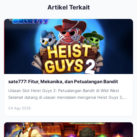
Artikel Terkait
sate777: Fitur, Mekanika, dan Petualangan Bandit
Ulasan Slot Heist Guys 2: Petualangan Bandit di Wild West
Selamat datang di ulasan mendalam mengenai Heist Guys 2,
sekuel...
04 Agu 2026