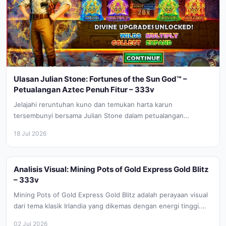
Ulasan Julian Stone: Fortunes of the Sun God™ –
Petualangan Aztec Penuh Fitur – 333v
Jelajahi reruntuhan kuno dan temukan harta karun
tersembunyi bersama Julian Stone dalam petualangan
Mesoamerika yang memukau. Infinity Dragon Studios
18 Jul 2026
menghadirkan...
Analisis Visual: Mining Pots of Gold Express Gold Blitz
– 333v
Mining Pots of Gold Express Gold Blitz adalah perayaan visual
dari tema klasik Irlandia yang dikemas dengan energi tinggi.
Gameburger...
02 Jul 2026