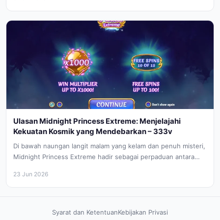
Ulasan Midnight Princess Extreme: Menjelajahi
Kekuatan Kosmik yang Mendebarkan – 333v
Di bawah naungan langit malam yang kelam dan penuh misteri,
Midnight Princess Extreme hadir sebagai perpaduan antara
keindahan kosmik dan...
23 Jun 2026
Syarat dan Ketentuan
Kebijakan Privasi