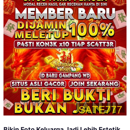
Bikin Foto Keluarga Jadi Lebih Estetik